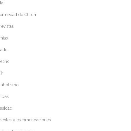
ta
fermedad de Chron
revistas
nias
gado
estino
ir
tabolismo
icias
esidad
cientes y recomendaciones