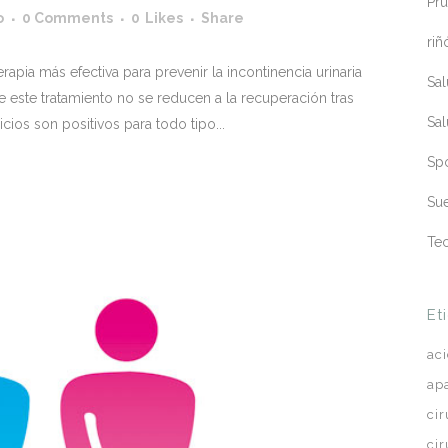
Pru
o
0 Comments
0
Likes
Share
riñ
apia más efectiva para prevenir la incontinencia urinaria
Sa
 de este tratamiento no se reducen a la recuperación tras
Sa
cios son positivos para todo tipo...
Sp
Sue
Te
Et
ac
ap
ci
ci