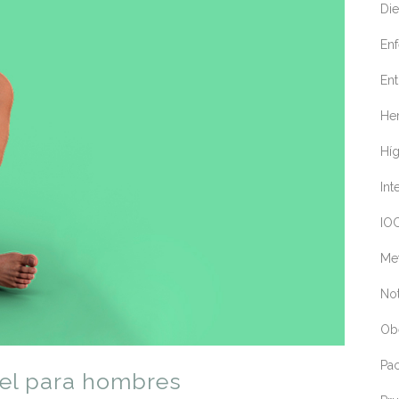
Die
En
Ent
Her
Hí
Int
IOC
Me
Not
Ob
Pa
gel para hombres