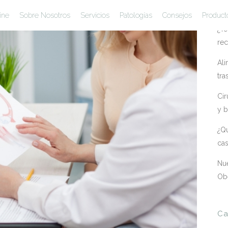
En
ine
Sobre Nosotros
Servicios
Patologías
Consejos
Product
¿Te
rec
Ali
tra
Cir
y b
¿Qu
ca
Nue
Ob
Ca