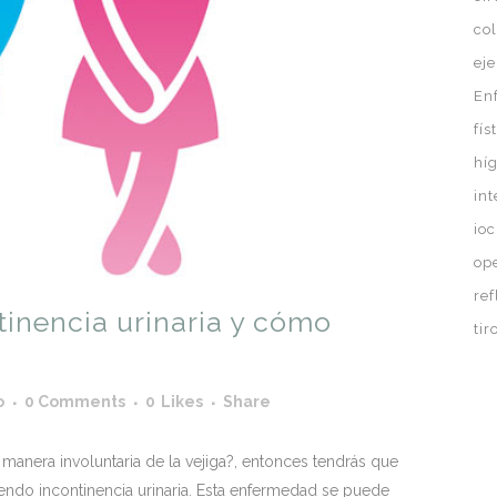
co
eje
En
fís
hí
in
ioc
op
ref
tinencia urinaria y cómo
ti
o
0 Comments
0
Likes
Share
e manera involuntaria de la vejiga?, entonces tendrás que
endo incontinencia urinaria. Esta enfermedad se puede