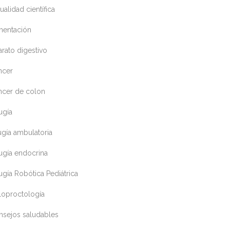
ualidad científica
mentación
rato digestivo
ncer
ncer de colon
ugía
ugía ambulatoria
ugía endocrina
ugía Robótica Pediátrica
loproctología
nsejos saludables