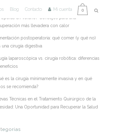
tradas Recientes
os
Blog
Contacto
Mi cuenta
0
 operas en verano? Consejos para una
uperación más llevadera con calor
mentación postoperatoria: qué comer (y qué no)
s una cirugía digestiva
ugía laparoscópica vs. cirugía robótica: diferencias
eneficios
é es la cirugía mínimamente invasiva y en qué
sos se recomienda?
vas Técnicas en el Tratamiento Quirúrgico de la
esidad: Una Oportunidad para Recuperar la Salud
tegorías