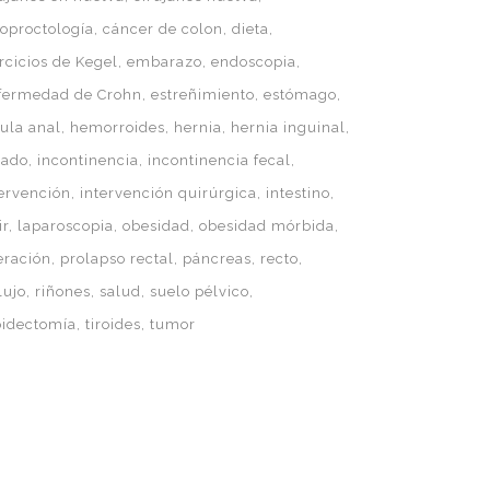
loproctología
cáncer de colon
dieta
rcicios de Kegel
embarazo
endoscopia
fermedad de Crohn
estreñimiento
estómago
tula anal
hemorroides
hernia
hernia inguinal
gado
incontinencia
incontinencia fecal
tervención
intervención quirúrgica
intestino
ir
laparoscopia
obesidad
obesidad mórbida
eración
prolapso rectal
páncreas
recto
lujo
riñones
salud
suelo pélvico
roidectomía
tiroides
tumor