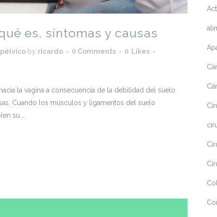
Act
ali
 qué es, síntomas y causas
Apa
 pélvico
by
ricardo
0 Comments
0
Likes
Cá
Cá
hacia la vagina a consecuencia de la debilidad del suelo
usas. Cuando los músculos y ligamentos del suelo
Cir
en su...
cir
Cir
Cir
Co
Co