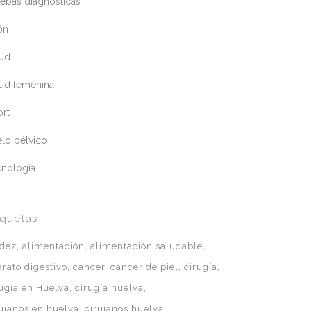
ebas diagnósticas
ón
lud
lud femenina
ort
lo pélvico
cnología
iquetas
idez
alimentación
alimentación saludable
arato digestivo
cancer
cancer de piel
cirugía
rugía en Huelva
cirugía huelva
rujanos en huelva
cirujanos huelva