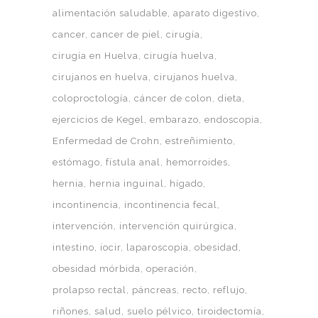
alimentación saludable
aparato digestivo
cancer
cancer de piel
cirugía
cirugía en Huelva
cirugía huelva
cirujanos en huelva
cirujanos huelva
coloproctología
cáncer de colon
dieta
ejercicios de Kegel
embarazo
endoscopia
Enfermedad de Crohn
estreñimiento
estómago
fístula anal
hemorroides
hernia
hernia inguinal
hígado
incontinencia
incontinencia fecal
intervención
intervención quirúrgica
intestino
iocir
laparoscopia
obesidad
obesidad mórbida
operación
prolapso rectal
páncreas
recto
reflujo
riñones
salud
suelo pélvico
tiroidectomía