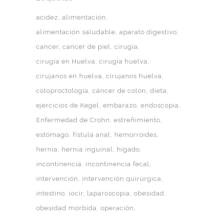
acidez
alimentación
alimentación saludable
aparato digestivo
cancer
cancer de piel
cirugía
cirugía en Huelva
cirugía huelva
cirujanos en huelva
cirujanos huelva
coloproctología
cáncer de colon
dieta
ejercicios de Kegel
embarazo
endoscopia
Enfermedad de Crohn
estreñimiento
estómago
fístula anal
hemorroides
hernia
hernia inguinal
hígado
incontinencia
incontinencia fecal
intervención
intervención quirúrgica
intestino
iocir
laparoscopia
obesidad
obesidad mórbida
operación