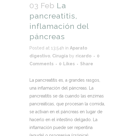
03 Feb
La
pancreatitis,
inflamación del
páncreas
Posted at 13:54h
in
Aparato
digestivo
,
Cirugía
by
ricardo
0
Comments
0
Likes
Share
La pancreatitis es, a grandes rasgos,
una inflamación del páncreas. La
pancreatitis se da cuando las enzimas
pancreáticas, que procesan la comida,
se activan en el páncreas en lugar de
hacerlo en el intestino delgado. La
inflamación puede ser repentina
(aguda) o progresiva (crónica).