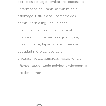
ejercicios de Kegel
embarazo
endoscopia
Enfermedad de Crohn
estreñimiento
estómago
fístula anal
hemorroides
hernia
hernia inguinal
hígado
incontinencia
incontinencia fecal
intervención
intervención quirúrgica
intestino
iocir
laparoscopia
obesidad
obesidad mórbida
operación
prolapso rectal
páncreas
recto
reflujo
riñones
salud
suelo pélvico
tiroidectomía
tiroides
tumor