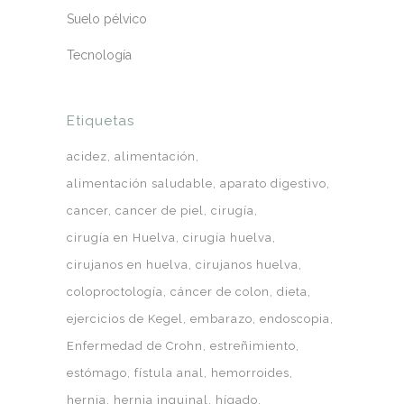
Suelo pélvico
Tecnología
Etiquetas
acidez
alimentación
alimentación saludable
aparato digestivo
cancer
cancer de piel
cirugía
cirugía en Huelva
cirugía huelva
cirujanos en huelva
cirujanos huelva
coloproctología
cáncer de colon
dieta
ejercicios de Kegel
embarazo
endoscopia
Enfermedad de Crohn
estreñimiento
estómago
fístula anal
hemorroides
hernia
hernia inguinal
hígado