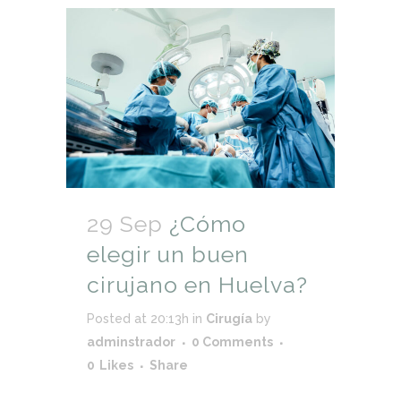
29 Sep
¿Cómo
elegir un buen
cirujano en Huelva?
Posted at 20:13h
in
Cirugía
by
adminstrador
0 Comments
0
Likes
Share