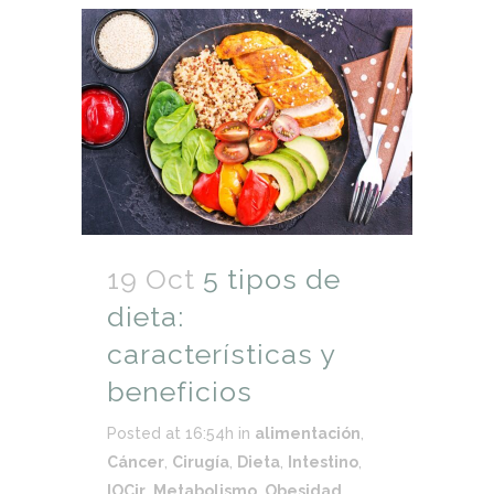
19 Oct
5 tipos de
dieta:
características y
beneficios
Posted at 16:54h
in
alimentación
,
Cáncer
,
Cirugía
,
Dieta
,
Intestino
,
IOCir
,
Metabolismo
,
Obesidad
,