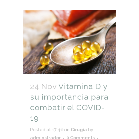
24 Nov
Vitamina D y
su importancia para
combatir el COVID-
19
Posted at 17:41h
in
Cirugía
by
adminstrador
0 Comments