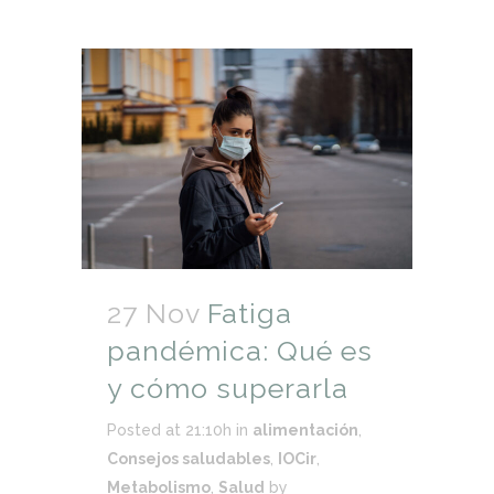
27 Nov
Fatiga
pandémica: Qué es
y cómo superarla
Posted at 21:10h
in
alimentación
,
Consejos saludables
,
IOCir
,
Metabolismo
,
Salud
by