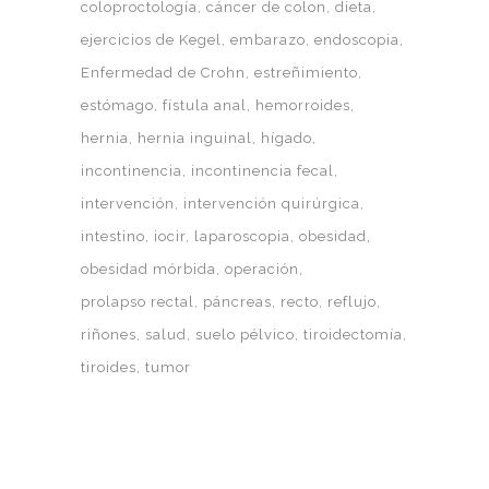
coloproctología
cáncer de colon
dieta
ejercicios de Kegel
embarazo
endoscopia
Enfermedad de Crohn
estreñimiento
estómago
fístula anal
hemorroides
hernia
hernia inguinal
hígado
incontinencia
incontinencia fecal
intervención
intervención quirúrgica
intestino
iocir
laparoscopia
obesidad
obesidad mórbida
operación
prolapso rectal
páncreas
recto
reflujo
riñones
salud
suelo pélvico
tiroidectomía
tiroides
tumor