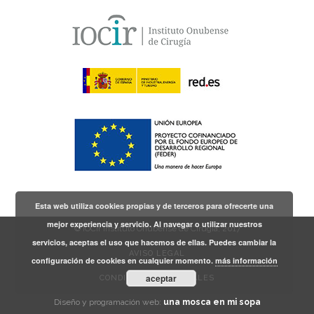
Esta web utiliza cookies propias y de terceros para ofrecerte una
mejor experiencia y servicio. Al navegar o utilizar nuestros
© IOCir Instituto Onubense de Cirugía, 2017
servicios, aceptas el uso que hacemos de ellas. Puedes cambiar la
AVISO LEGAL
configuración de cookies en cualquier momento.
más información
aceptar
CONDICIONES GENERALES
Diseño y programación web:
una mosca en mi sopa