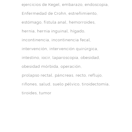
ejercicios de Kegel
embarazo
endoscopia
Enfermedad de Crohn
estreñimiento
estómago
fístula anal
hemorroides
hernia
hernia inguinal
hígado
incontinencia
incontinencia fecal
intervención
intervención quirúrgica
intestino
iocir
laparoscopia
obesidad
obesidad mórbida
operación
prolapso rectal
páncreas
recto
reflujo
riñones
salud
suelo pélvico
tiroidectomía
tiroides
tumor