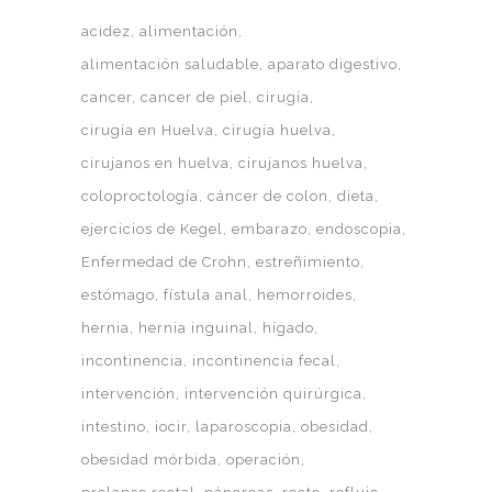
acidez
alimentación
alimentación saludable
aparato digestivo
cancer
cancer de piel
cirugía
cirugía en Huelva
cirugía huelva
cirujanos en huelva
cirujanos huelva
coloproctología
cáncer de colon
dieta
ejercicios de Kegel
embarazo
endoscopia
Enfermedad de Crohn
estreñimiento
estómago
fístula anal
hemorroides
hernia
hernia inguinal
hígado
incontinencia
incontinencia fecal
intervención
intervención quirúrgica
intestino
iocir
laparoscopia
obesidad
obesidad mórbida
operación