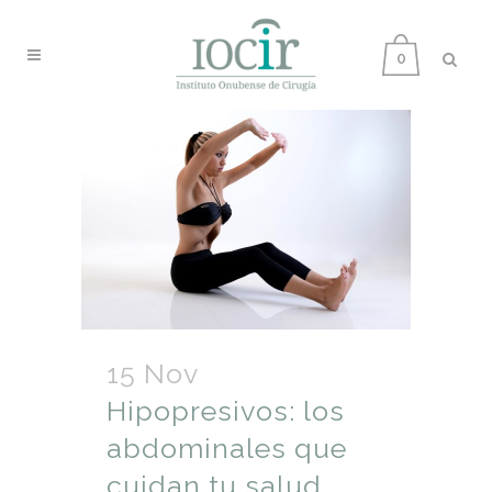
0
15 Nov
Hipopresivos: los
abdominales que
cuidan tu salud