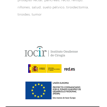
prolapso rectal
páncreas
recto
reflujo
riñones
salud
suelo pélvico
tiroidectomía
tiroides
tumor