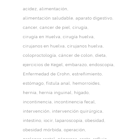
acidez
alimentación
alimentación saludable
aparato digestivo
cancer
cancer de piel
cirugía
cirugía en Huelva
cirugía huelva
cirujanos en huelva
cirujanos huelva
coloproctología
cáncer de colon
dieta
ejercicios de Kegel
embarazo
endoscopia
Enfermedad de Crohn
estreñimiento
estómago
fístula anal
hemorroides
hernia
hernia inguinal
hígado
incontinencia
incontinencia fecal
intervención
intervención quirúrgica
intestino
iocir
laparoscopia
obesidad
obesidad mórbida
operación