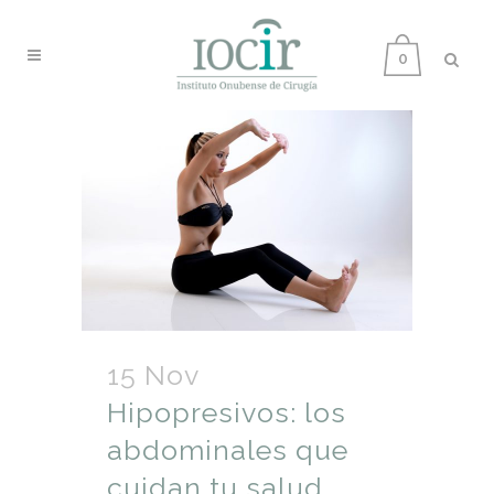
0
15 Nov
Hipopresivos: los
abdominales que
cuidan tu salud