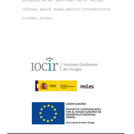
prolapso rectal
páncreas
recto
reflujo
riñones
salud
suelo pélvico
tiroidectomía
tiroides
tumor