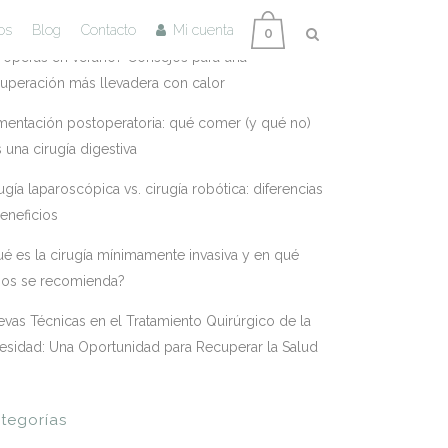
tradas Recientes
os
Blog
Contacto
Mi cuenta
0
 operas en verano? Consejos para una
uperación más llevadera con calor
mentación postoperatoria: qué comer (y qué no)
s una cirugía digestiva
ugía laparoscópica vs. cirugía robótica: diferencias
eneficios
é es la cirugía mínimamente invasiva y en qué
sos se recomienda?
vas Técnicas en el Tratamiento Quirúrgico de la
esidad: Una Oportunidad para Recuperar la Salud
tegorías