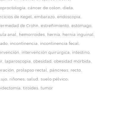
loproctología
cáncer de colon
dieta
rcicios de Kegel
embarazo
endoscopia
fermedad de Crohn
estreñimiento
estómago
tula anal
hemorroides
hernia
hernia inguinal
gado
incontinencia
incontinencia fecal
tervención
intervención quirúrgica
intestino
ir
laparoscopia
obesidad
obesidad mórbida
eración
prolapso rectal
páncreas
recto
lujo
riñones
salud
suelo pélvico
roidectomía
tiroides
tumor