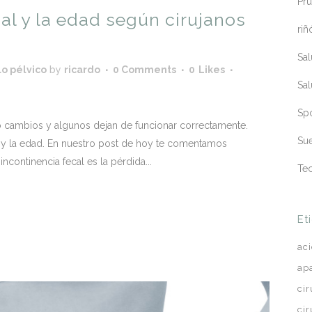
Pru
al y la edad según cirujanos
riñ
Sa
o pélvico
by
ricardo
0 Comments
0
Likes
Sa
Sp
o cambios y algunos dejan de funcionar correctamente.
Sue
al y la edad. En nuestro post de hoy te comentamos
ncontinencia fecal es la pérdida...
Te
Et
ac
ap
ci
ci