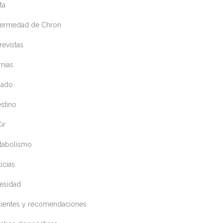
ta
fermedad de Chron
revistas
nias
gado
estino
ir
tabolismo
icias
esidad
cientes y recomendaciones