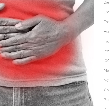
Die
En
Ent
Her
Hí
Int
IOC
Me
Not
Ob
Pa