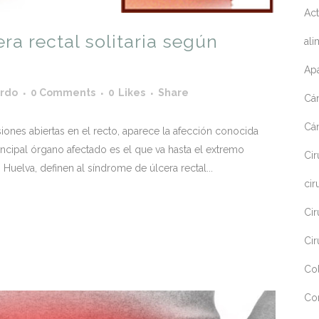
Act
ra rectal solitaria según
ali
Apa
ardo
0 Comments
0
Likes
Share
Cá
Cá
iones abiertas en el recto, aparece la afección conocida
rincipal órgano afectado es el que va hasta el extremo
Cir
 Huelva, definen al síndrome de úlcera rectal...
cir
Cir
Cir
Co
Co