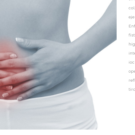
co
eje
En
fís
hí
in
ioc
op
ref
ti