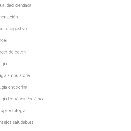
ualidad científica
mentación
rato digestivo
ncer
ncer de colon
ugía
ugía ambulatoria
ugía endocrina
ugía Robótica Pediátrica
loproctología
nsejos saludables