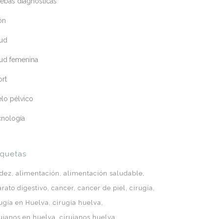
ebas diagnósticas
ón
lud
lud femenina
ort
lo pélvico
cnología
iquetas
idez
alimentación
alimentación saludable
arato digestivo
cancer
cancer de piel
cirugía
rugía en Huelva
cirugía huelva
rujanos en huelva
cirujanos huelva