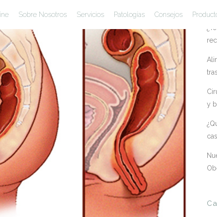
En
ine
Sobre Nosotros
Servicios
Patologías
Consejos
Product
¿Te
rec
Ali
tra
Cir
y b
¿Qu
ca
Nue
Ob
Ca