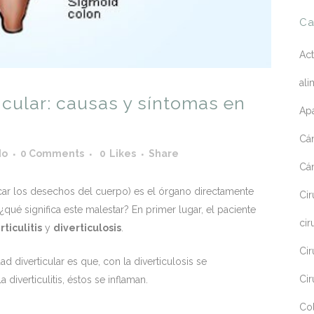
Ca
Act
ali
cular: causas y síntomas en
Apa
Cá
do
0 Comments
0
Likes
Share
Cá
acar los desechos del cuerpo) es el órgano directamente
Cir
¿qué significa este malestar? En primer lugar, el paciente
cir
rticulitis
y
diverticulosis
.
Cir
d diverticular es que, con la diverticulosis se
Cir
 diverticulitis, éstos se inflaman.
Co