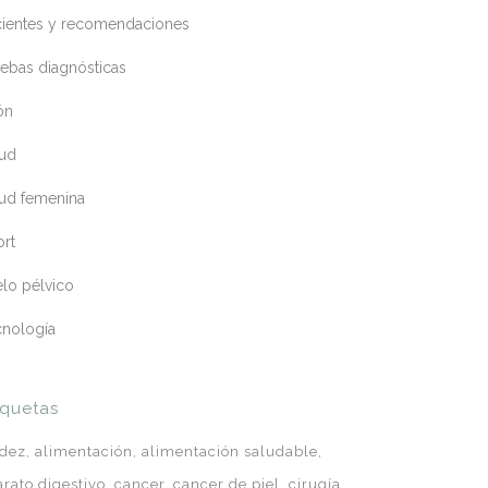
cientes y recomendaciones
ebas diagnósticas
ón
lud
lud femenina
ort
lo pélvico
cnología
iquetas
idez
alimentación
alimentación saludable
arato digestivo
cancer
cancer de piel
cirugía