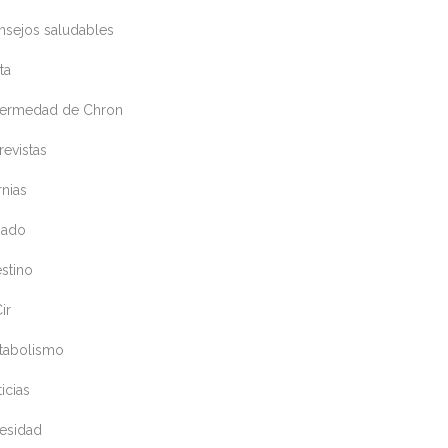
nsejos saludables
ta
fermedad de Chron
revistas
nias
gado
estino
ir
tabolismo
icias
esidad