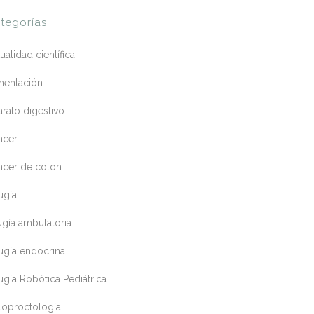
tegorías
ualidad científica
mentación
rato digestivo
ncer
ncer de colon
ugía
ugía ambulatoria
ugía endocrina
ugía Robótica Pediátrica
loproctología