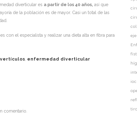
rmedad diverticular es
a partir de los 40 años,
así que
ci
yoría de la población es de mayor. Casi un total de las
ci
dad.
co
s con el especialista y realizar una dieta alta en fibra para
eje
En
fís
ivertículos
,
enfermedad diverticular
hí
in
ioc
op
ref
ti
un comentario.