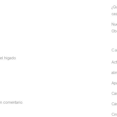
¿Qu
ca
Nue
Ob
Ca
del hígado
Act
ali
Apa
Cá
un comentario.
Cá
Cir