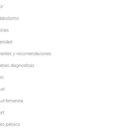
ir
tabolismo
icias
esidad
cientes y recomendaciones
ebas diagnósticas
ón
lud
lud femenina
ort
lo pélvico