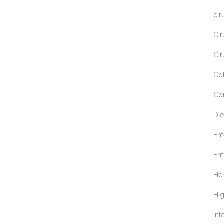
cir
Cir
Cir
Co
Co
Die
En
Ent
Her
Hí
Int