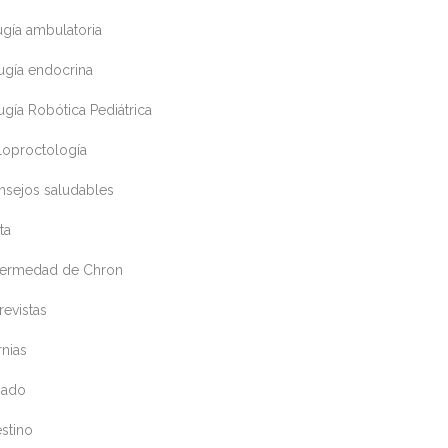
ugía ambulatoria
ugía endocrina
ugía Robótica Pediátrica
loproctología
nsejos saludables
ta
fermedad de Chron
revistas
nias
gado
estino