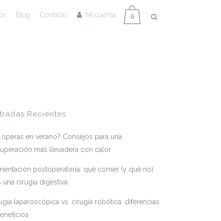
os
Blog
Contacto
Mi cuenta
0
tradas Recientes
 operas en verano? Consejos para una
uperación más llevadera con calor
mentación postoperatoria: qué comer (y qué no)
s una cirugía digestiva
ugía laparoscópica vs. cirugía robótica: diferencias
eneficios