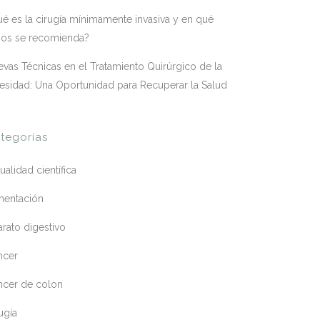
é es la cirugía mínimamente invasiva y en qué
sos se recomienda?
vas Técnicas en el Tratamiento Quirúrgico de la
esidad: Una Oportunidad para Recuperar la Salud
tegorías
ualidad científica
mentación
rato digestivo
ncer
ncer de colon
ugía