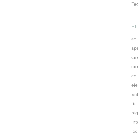
Te
Et
ac
ap
ci
ci
co
eje
En
fís
hí
in
ioc