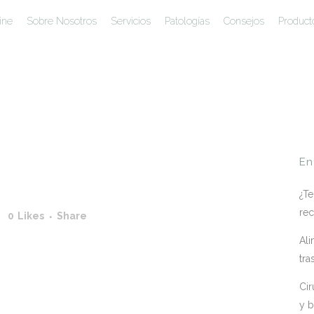
ine
Sobre Nosotros
Servicios
Patologías
Consejos
Product
En
¿Te
rec
0
Likes
Share
Ali
tra
Cir
y b