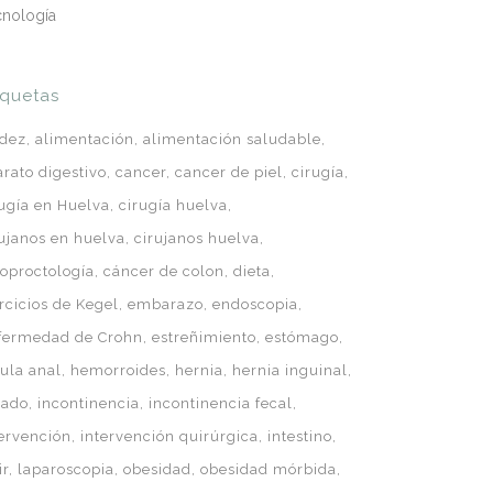
cnología
iquetas
idez
alimentación
alimentación saludable
arato digestivo
cancer
cancer de piel
cirugía
rugía en Huelva
cirugía huelva
rujanos en huelva
cirujanos huelva
loproctología
cáncer de colon
dieta
rcicios de Kegel
embarazo
endoscopia
fermedad de Crohn
estreñimiento
estómago
tula anal
hemorroides
hernia
hernia inguinal
gado
incontinencia
incontinencia fecal
tervención
intervención quirúrgica
intestino
ir
laparoscopia
obesidad
obesidad mórbida