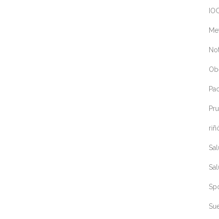
IOC
Me
Not
Ob
Pa
Pru
riñ
Sa
Sa
Sp
Sue