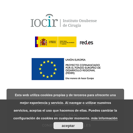
Esta web utiliza cookies propias y de terceros para ofrecerte una
mejor experiencia y servicio. Al navegar o utilizar nuestros
© IOCir Instituto Onubense de Cirugía, 2017
servicios, aceptas el uso que hacemos de ellas. Puedes cambiar la
AVISO LEGAL
configuración de cookies en cualquier momento.
más información
aceptar
CONDICIONES GENERALES