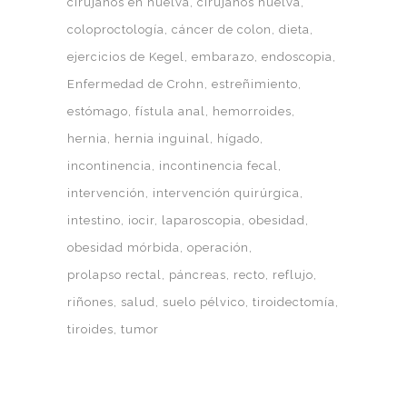
cirujanos en huelva
cirujanos huelva
coloproctología
cáncer de colon
dieta
ejercicios de Kegel
embarazo
endoscopia
Enfermedad de Crohn
estreñimiento
estómago
fístula anal
hemorroides
hernia
hernia inguinal
hígado
incontinencia
incontinencia fecal
intervención
intervención quirúrgica
intestino
iocir
laparoscopia
obesidad
obesidad mórbida
operación
prolapso rectal
páncreas
recto
reflujo
riñones
salud
suelo pélvico
tiroidectomía
tiroides
tumor