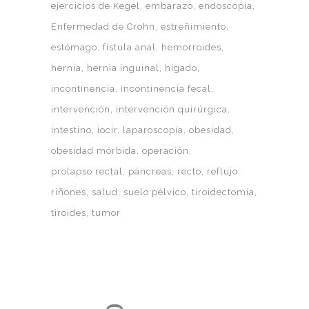
ejercicios de Kegel
embarazo
endoscopia
Enfermedad de Crohn
estreñimiento
estómago
fístula anal
hemorroides
hernia
hernia inguinal
hígado
incontinencia
incontinencia fecal
intervención
intervención quirúrgica
intestino
iocir
laparoscopia
obesidad
obesidad mórbida
operación
prolapso rectal
páncreas
recto
reflujo
riñones
salud
suelo pélvico
tiroidectomía
tiroides
tumor