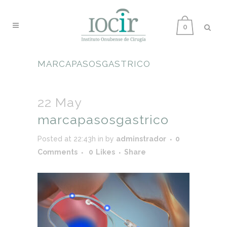
0
MARCAPASOSGASTRICO
22 May
marcapasosgastrico
Posted at 22:43h
in
by
adminstrador
0
Comments
0
Likes
Share