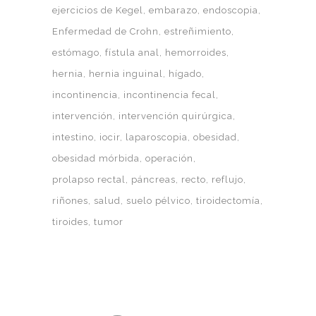
ejercicios de Kegel
embarazo
endoscopia
Enfermedad de Crohn
estreñimiento
estómago
fístula anal
hemorroides
hernia
hernia inguinal
hígado
incontinencia
incontinencia fecal
intervención
intervención quirúrgica
intestino
iocir
laparoscopia
obesidad
obesidad mórbida
operación
prolapso rectal
páncreas
recto
reflujo
riñones
salud
suelo pélvico
tiroidectomía
tiroides
tumor