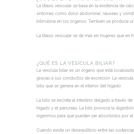
La litiasis vesicular se basa en la existencia de cá
síntomas como dolor abdominal, náuseas y vómitos
bilirrubina en los órganos. También se produce u
La litiasis vesicular se da más en mujeres que en h
¿QUÉ ES LA VESÍCULA BILIAR?
La vesícula biliar es un órgano que está localizad
gracias a sus conductos de excreción. La vesícula b
bilis que se genera en el interior del hígado.
La bilis se excreta al intestino delgado a través de
hígado y el páncreas. La bilis provoca la digest
ingerimos para que puedan ser absorbidos por el 
Cuando existe un desequilibrio entre las sustancias 