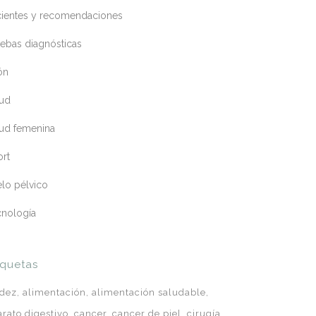
cientes y recomendaciones
ebas diagnósticas
ón
lud
lud femenina
ort
lo pélvico
cnología
iquetas
idez
alimentación
alimentación saludable
arato digestivo
cancer
cancer de piel
cirugía