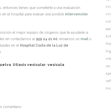
ci
s, entonces tienes que someterte a una evaluación
do en el hospital para evaluar una posible
intervención
ci
co
eje
osición el mejor equipo de cirujanos que te ayudarán a
En
des en contactarnos al
959 24 21 00
, enviarnos un
mail
o
fís
ituadas en el
Hospital Costa de la Luz de
hí
.
in
huelva
,
litiasis vesicular
,
vesícula
ioc
op
ref
ti
un comentario.