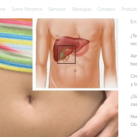
ine
Sobre Nosotros
Servicios
Patologías
Consejos
Product
En
¿Te
rec
Ali
tra
Cir
y b
¿Qu
ca
Nue
Ob