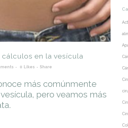
Ca
Act
ali
Apa
o cálculos en la vesícula
Cá
mments
0
Likes
Share
Cá
Cir
se conoce más comúnmente
cir
a vesícula, pero veamos más
ta.
Cir
Cir
Co