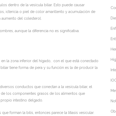
lculos dentro de la vesícula biliar. Esto puede causar
Co
, ictericia o piel de color amarillento y acumulación de
Die
n aumento del colesterol.
En
ombres, aunque la diferencia no es significativa.
Ent
Her
Hí
o en la zona inferior del hígado, con el que está conectado
iliar tiene forma de pera y su función es la de producir la
Int
IOC
 diversos conductos que conectan a la vesícula biliar, el
Me
ión de los componentes grasos de los alimentos que
propio intestino delgado.
Not
Ob
que forman la bilis, entonces parece la litiasis vesicular.