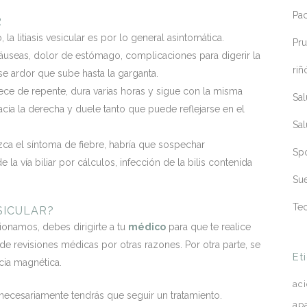
Pa
R
a litiasis vesicular es por lo general asintomática.
Pru
áuseas, dolor de estómago, complicaciones para digerir la
riñ
e ardor que sube hasta la garganta.
ece de repente, dura varias horas y sigue con la misma
Sa
acia la derecha y duele tanto que puede reflejarse en el
Sa
ca el síntoma de fiebre, habría que sospechar
Sp
la vía biliar por cálculos, infección de la bilis contenida
Sue
Te
SICULAR?
onamos, debes dirigirte a tu
médico
para que te realice
e revisiones médicas por otras razones. Por otra parte, se
Et
ia magnética.
ac
o necesariamente tendrás que seguir un tratamiento.
ap