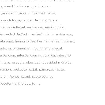
rugía en Huelva
cirugía huelva
rujanos en huelva
cirujanos huelva
loproctología
cáncer de colon
dieta
rcicios de Kegel
embarazo
endoscopia
fermedad de Crohn
estreñimiento
estómago
tula anal
hemorroides
hernia
hernia inguinal
gado
incontinencia
incontinencia fecal
tervención
intervención quirúrgica
intestino
ir
laparoscopia
obesidad
obesidad mórbida
eración
prolapso rectal
páncreas
recto
lujo
riñones
salud
suelo pélvico
roidectomía
tiroides
tumor