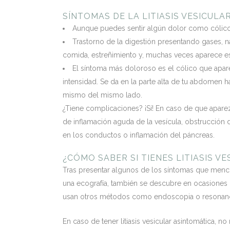
SÍNTOMAS DE LA LITIASIS VESICULA
Aunque puedes sentir algún dolor como cólico, l
Trastorno de la digestión presentando gases, n
comida, estreñimiento y, muchas veces aparece es
El síntoma más doloroso es el cólico que apar
intensidad. Se da en la parte alta de tu abdomen h
mismo del mismo lado.
¿Tiene complicaciones? ¡Sí! En caso de que aparez
de inflamación aguda de la vesícula, obstrucción de 
en los conductos o inflamación del páncreas.
¿CÓMO SABER SI TIENES LITIASIS VE
Tras presentar algunos de los síntomas que menci
una ecografía, también se descubre en ocasiones d
usan otros métodos como endoscopia o resonanc
En caso de tener litiasis vesicular asintomática, n