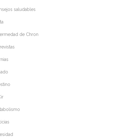
nsejos saludables
ta
fermedad de Chron
revistas
nias
gado
estino
ir
tabolismo
icias
esidad