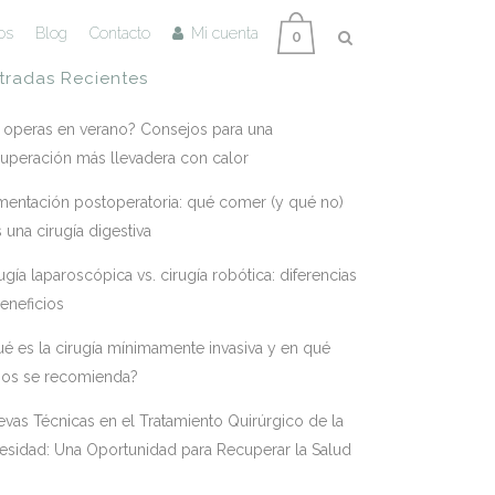
os
Blog
Contacto
Mi cuenta
0
tradas Recientes
 operas en verano? Consejos para una
uperación más llevadera con calor
mentación postoperatoria: qué comer (y qué no)
s una cirugía digestiva
ugía laparoscópica vs. cirugía robótica: diferencias
eneficios
é es la cirugía mínimamente invasiva y en qué
sos se recomienda?
vas Técnicas en el Tratamiento Quirúrgico de la
esidad: Una Oportunidad para Recuperar la Salud