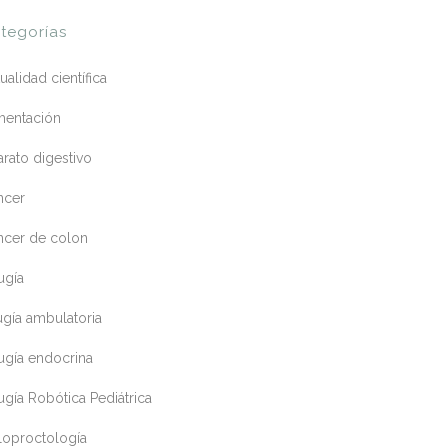
tegorías
ualidad científica
mentación
rato digestivo
ncer
ncer de colon
ugía
ugía ambulatoria
ugía endocrina
ugía Robótica Pediátrica
loproctología