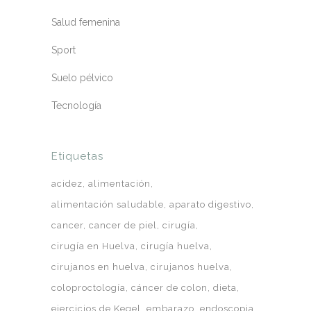
Salud femenina
Sport
Suelo pélvico
Tecnología
Etiquetas
acidez
alimentación
alimentación saludable
aparato digestivo
cancer
cancer de piel
cirugía
cirugía en Huelva
cirugía huelva
cirujanos en huelva
cirujanos huelva
coloproctología
cáncer de colon
dieta
ejercicios de Kegel
embarazo
endoscopia