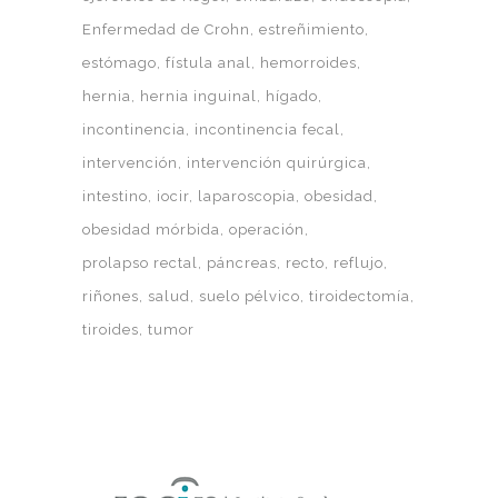
Enfermedad de Crohn
estreñimiento
estómago
fístula anal
hemorroides
hernia
hernia inguinal
hígado
incontinencia
incontinencia fecal
intervención
intervención quirúrgica
intestino
iocir
laparoscopia
obesidad
obesidad mórbida
operación
prolapso rectal
páncreas
recto
reflujo
riñones
salud
suelo pélvico
tiroidectomía
tiroides
tumor