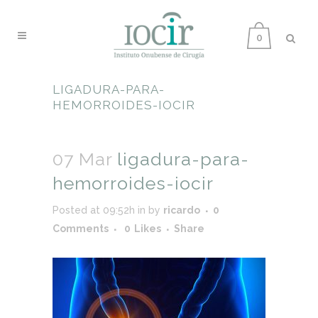
0
LIGADURA-PARA-
HEMORROIDES-IOCIR
07 Mar
ligadura-para-
hemorroides-iocir
Posted at 09:52h
in
by
ricardo
0
Comments
0
Likes
Share