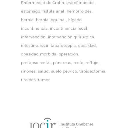
Enfermedad de Crohn
estreñimiento
estómago
fístula anal
hemorroides
hernia
hernia inguinal
hígado
incontinencia
incontinencia fecal
intervención
intervención quirúrgica
intestino
iocir
laparoscopia
obesidad
obesidad mórbida
operación
prolapso rectal
páncreas
recto
reflujo
riñones
salud
suelo pélvico
tiroidectomía
tiroides
tumor