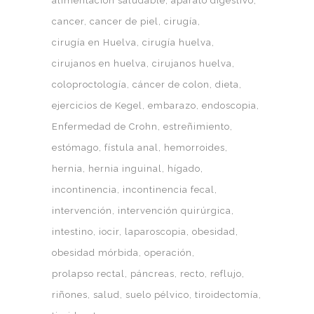
alimentación saludable
aparato digestivo
cancer
cancer de piel
cirugía
cirugía en Huelva
cirugía huelva
cirujanos en huelva
cirujanos huelva
coloproctología
cáncer de colon
dieta
ejercicios de Kegel
embarazo
endoscopia
Enfermedad de Crohn
estreñimiento
estómago
fístula anal
hemorroides
hernia
hernia inguinal
hígado
incontinencia
incontinencia fecal
intervención
intervención quirúrgica
intestino
iocir
laparoscopia
obesidad
obesidad mórbida
operación
prolapso rectal
páncreas
recto
reflujo
riñones
salud
suelo pélvico
tiroidectomía