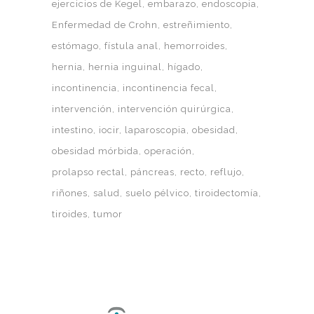
ejercicios de Kegel
embarazo
endoscopia
Enfermedad de Crohn
estreñimiento
estómago
fístula anal
hemorroides
hernia
hernia inguinal
hígado
incontinencia
incontinencia fecal
intervención
intervención quirúrgica
intestino
iocir
laparoscopia
obesidad
obesidad mórbida
operación
prolapso rectal
páncreas
recto
reflujo
riñones
salud
suelo pélvico
tiroidectomía
tiroides
tumor