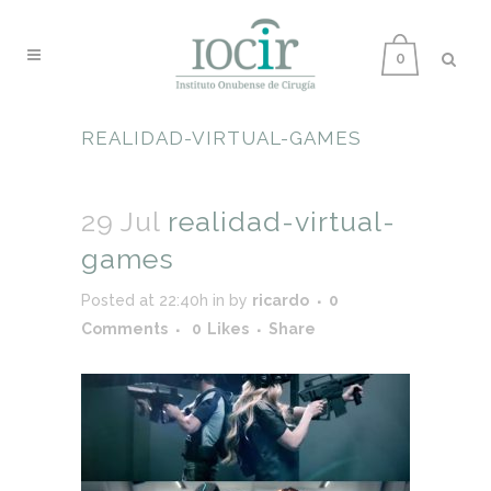
0
REALIDAD-VIRTUAL-GAMES
29 Jul
realidad-virtual-
games
Posted at 22:40h
in
by
ricardo
0
Comments
0
Likes
Share