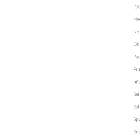
IOC
Me
Not
Ob
Pa
Pru
riñ
Sa
Sa
Sp
Sue