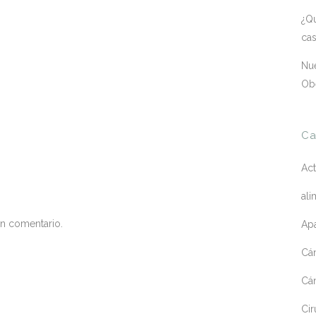
¿Qu
ca
Nue
Ob
Ca
Act
ali
un comentario.
Apa
Cá
Cá
Cir