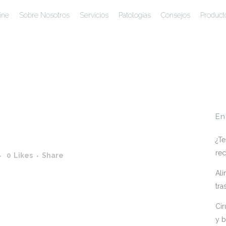
ine
Sobre Nosotros
Servicios
Patologías
Consejos
Product
En
¿Te
rec
0
Likes
Share
Ali
tra
Cir
y b