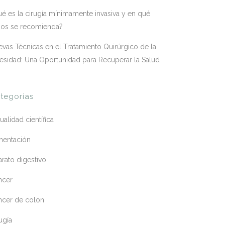
é es la cirugía mínimamente invasiva y en qué
sos se recomienda?
vas Técnicas en el Tratamiento Quirúrgico de la
esidad: Una Oportunidad para Recuperar la Salud
tegorías
ualidad científica
mentación
rato digestivo
ncer
ncer de colon
ugía