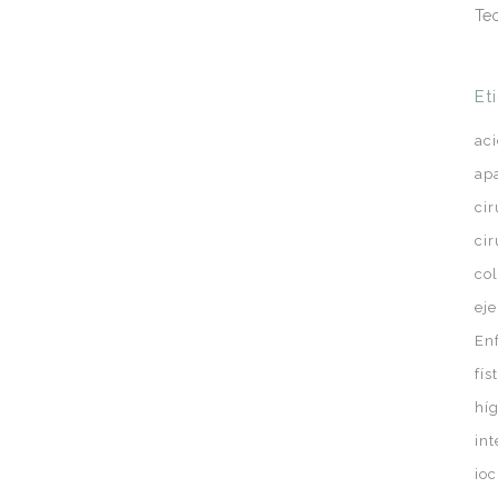
Te
Et
ac
ap
ci
ci
co
eje
En
fís
hí
in
ioc