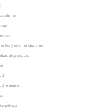
ir
tabolismo
icias
esidad
cientes y recomendaciones
ebas diagnósticas
ón
lud
lud femenina
ort
lo pélvico