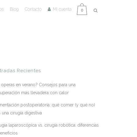
os
Blog
Contacto
Mi cuenta
0
tradas Recientes
 operas en verano? Consejos para una
uperación más llevadera con calor
mentación postoperatoria: qué comer (y qué no)
s una cirugía digestiva
ugía laparoscópica vs. cirugía robótica: diferencias
eneficios