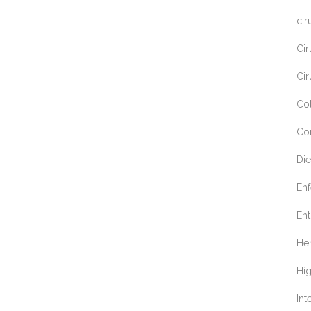
cir
Cir
Cir
Co
Co
Die
En
Ent
Her
Hí
Int