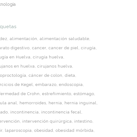
cnología
iquetas
idez
alimentación
alimentación saludable
arato digestivo
cancer
cancer de piel
cirugía
rugía en Huelva
cirugía huelva
rujanos en huelva
cirujanos huelva
loproctología
cáncer de colon
dieta
rcicios de Kegel
embarazo
endoscopia
fermedad de Crohn
estreñimiento
estómago
tula anal
hemorroides
hernia
hernia inguinal
gado
incontinencia
incontinencia fecal
tervención
intervención quirúrgica
intestino
ir
laparoscopia
obesidad
obesidad mórbida