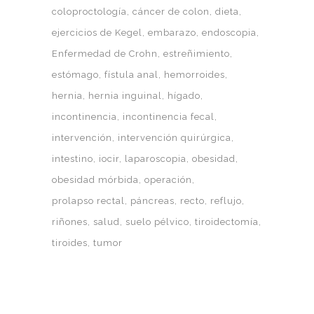
coloproctología
cáncer de colon
dieta
ejercicios de Kegel
embarazo
endoscopia
Enfermedad de Crohn
estreñimiento
estómago
fístula anal
hemorroides
hernia
hernia inguinal
hígado
incontinencia
incontinencia fecal
intervención
intervención quirúrgica
intestino
iocir
laparoscopia
obesidad
obesidad mórbida
operación
prolapso rectal
páncreas
recto
reflujo
riñones
salud
suelo pélvico
tiroidectomía
tiroides
tumor