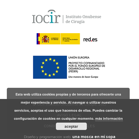
Esta web utiliza cookies propias y de terceros para ofrecerte una
mejor experiencia y servicio. Al navegar o utilizar nuestros
© IOCir Instituto Onubense de Cirugía, 2017
servicios, aceptas el uso que hacemos de ellas. Puedes cambiar la
AVISO LEGAL
configuración de cookies en cualquier momento.
más información
aceptar
CONDICIONES GENERALES
Diseño y programación web:
una mosca en mi sopa