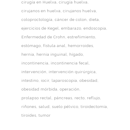
cirugía en Huelva
cirugía huelva
cirujanos en huelva
cirujanos huelva
coloproctología
cáncer de colon
dieta
ejercicios de Kegel
embarazo
endoscopia
Enfermedad de Crohn
estreñimiento
estómago
fístula anal
hemorroides
hernia
hernia inguinal
hígado
incontinencia
incontinencia fecal
intervención
intervención quirúrgica
intestino
iocir
laparoscopia
obesidad
obesidad mórbida
operación
prolapso rectal
páncreas
recto
reflujo
riñones
salud
suelo pélvico
tiroidectomía
tiroides
tumor