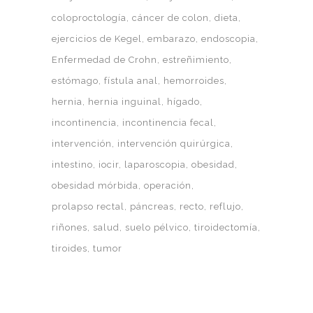
coloproctología
cáncer de colon
dieta
ejercicios de Kegel
embarazo
endoscopia
Enfermedad de Crohn
estreñimiento
estómago
fístula anal
hemorroides
hernia
hernia inguinal
hígado
incontinencia
incontinencia fecal
intervención
intervención quirúrgica
intestino
iocir
laparoscopia
obesidad
obesidad mórbida
operación
prolapso rectal
páncreas
recto
reflujo
riñones
salud
suelo pélvico
tiroidectomía
tiroides
tumor