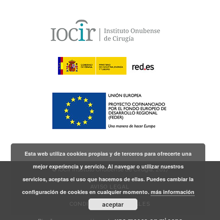
Esta web utiliza cookies propias y de terceros para ofrecerte una
mejor experiencia y servicio. Al navegar o utilizar nuestros
© IOCir Instituto Onubense de Cirugía, 2017
servicios, aceptas el uso que hacemos de ellas. Puedes cambiar la
AVISO LEGAL
configuración de cookies en cualquier momento.
más información
aceptar
CONDICIONES GENERALES