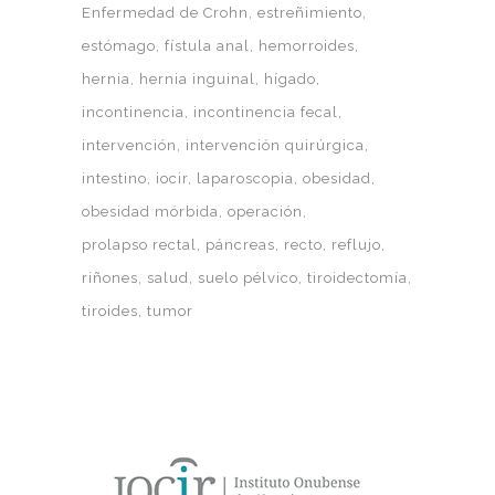
Enfermedad de Crohn
estreñimiento
estómago
fístula anal
hemorroides
hernia
hernia inguinal
hígado
incontinencia
incontinencia fecal
intervención
intervención quirúrgica
intestino
iocir
laparoscopia
obesidad
obesidad mórbida
operación
prolapso rectal
páncreas
recto
reflujo
riñones
salud
suelo pélvico
tiroidectomía
tiroides
tumor