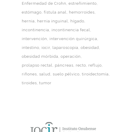
Enfermedad de Crohn
estreñimiento
estómago
fístula anal
hemorroides
hernia
hernia inguinal
hígado
incontinencia
incontinencia fecal
intervención
intervención quirúrgica
intestino
iocir
laparoscopia
obesidad
obesidad mórbida
operación
prolapso rectal
páncreas
recto
reflujo
riñones
salud
suelo pélvico
tiroidectomía
tiroides
tumor