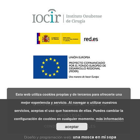
Esta web utiliza cookies propias y de terceros para ofrecerte una
mejor experiencia y servicio. Al navegar o utilizar nuestros
© IOCir Instituto Onubense de Cirugía, 2017
servicios, aceptas el uso que hacemos de ellas. Puedes cambiar la
AVISO LEGAL
configuración de cookies en cualquier momento.
más información
aceptar
CONDICIONES GENERALES
Diseño y programación web:
una mosca en mi sopa