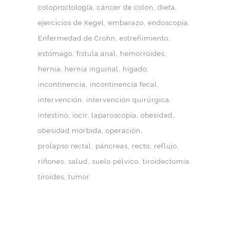
coloproctología
cáncer de colon
dieta
ejercicios de Kegel
embarazo
endoscopia
Enfermedad de Crohn
estreñimiento
estómago
fístula anal
hemorroides
hernia
hernia inguinal
hígado
incontinencia
incontinencia fecal
intervención
intervención quirúrgica
intestino
iocir
laparoscopia
obesidad
obesidad mórbida
operación
prolapso rectal
páncreas
recto
reflujo
riñones
salud
suelo pélvico
tiroidectomía
tiroides
tumor