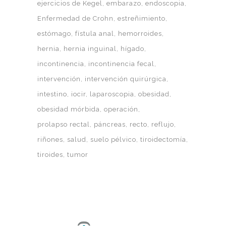
ejercicios de Kegel
embarazo
endoscopia
Enfermedad de Crohn
estreñimiento
estómago
fístula anal
hemorroides
hernia
hernia inguinal
hígado
incontinencia
incontinencia fecal
intervención
intervención quirúrgica
intestino
iocir
laparoscopia
obesidad
obesidad mórbida
operación
prolapso rectal
páncreas
recto
reflujo
riñones
salud
suelo pélvico
tiroidectomía
tiroides
tumor