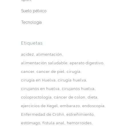
Suelo pélvico
Tecnología
Etiquetas
acidez
alimentación
alimentación saludable
aparato digestivo
cancer
cancer de piel
cirugía
cirugía en Huelva
cirugía huelva
cirujanos en huelva
cirujanos huelva
coloproctología
cáncer de colon
dieta
ejercicios de Kegel
embarazo
endoscopia
Enfermedad de Crohn
estreñimiento
estómago
fístula anal
hemorroides