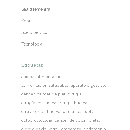
Salud femenina
Sport
Suelo pélvico
Tecnología
Etiquetas
acidez
alimentación
alimentación saludable
aparato digestivo
cancer
cancer de piel
cirugía
cirugía en Huelva
cirugía huelva
cirujanos en huelva
cirujanos huelva
coloproctología
cáncer de colon
dieta
ejercicios de Kegel
embarazo
endoscopia