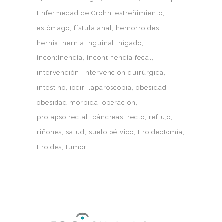
Enfermedad de Crohn
estreñimiento
estómago
fístula anal
hemorroides
hernia
hernia inguinal
hígado
incontinencia
incontinencia fecal
intervención
intervención quirúrgica
intestino
iocir
laparoscopia
obesidad
obesidad mórbida
operación
prolapso rectal
páncreas
recto
reflujo
riñones
salud
suelo pélvico
tiroidectomía
tiroides
tumor