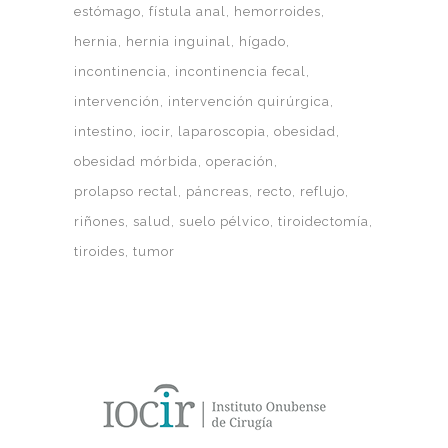
estómago
fístula anal
hemorroides
hernia
hernia inguinal
hígado
incontinencia
incontinencia fecal
intervención
intervención quirúrgica
intestino
iocir
laparoscopia
obesidad
obesidad mórbida
operación
prolapso rectal
páncreas
recto
reflujo
riñones
salud
suelo pélvico
tiroidectomía
tiroides
tumor