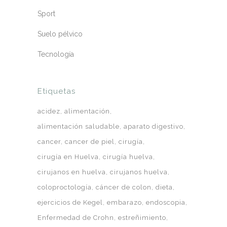
Sport
Suelo pélvico
Tecnología
Etiquetas
acidez
alimentación
alimentación saludable
aparato digestivo
cancer
cancer de piel
cirugía
cirugía en Huelva
cirugía huelva
cirujanos en huelva
cirujanos huelva
coloproctología
cáncer de colon
dieta
ejercicios de Kegel
embarazo
endoscopia
Enfermedad de Crohn
estreñimiento