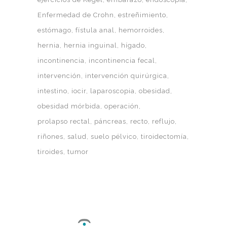
Enfermedad de Crohn
estreñimiento
estómago
fístula anal
hemorroides
hernia
hernia inguinal
hígado
incontinencia
incontinencia fecal
intervención
intervención quirúrgica
intestino
iocir
laparoscopia
obesidad
obesidad mórbida
operación
prolapso rectal
páncreas
recto
reflujo
riñones
salud
suelo pélvico
tiroidectomía
tiroides
tumor