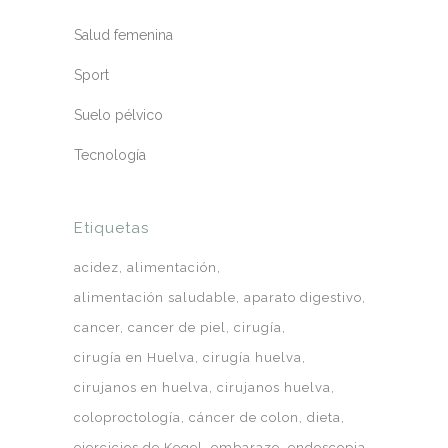
Salud femenina
Sport
Suelo pélvico
Tecnología
Etiquetas
acidez
alimentación
alimentación saludable
aparato digestivo
cancer
cancer de piel
cirugía
cirugía en Huelva
cirugía huelva
cirujanos en huelva
cirujanos huelva
coloproctología
cáncer de colon
dieta
ejercicios de Kegel
embarazo
endoscopia