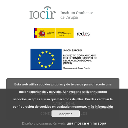
Esta web utiliza cookies propias y de terceros para ofrecerte una
mejor experiencia y servicio. Al navegar o utilizar nuestros
© IOCir Instituto Onubense de Cirugía, 2017
servicios, aceptas el uso que hacemos de ellas. Puedes cambiar la
AVISO LEGAL
configuración de cookies en cualquier momento.
más información
aceptar
CONDICIONES GENERALES
Diseño y programación web:
una mosca en mi sopa