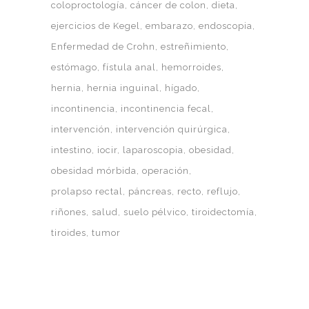
coloproctología
cáncer de colon
dieta
ejercicios de Kegel
embarazo
endoscopia
Enfermedad de Crohn
estreñimiento
estómago
fístula anal
hemorroides
hernia
hernia inguinal
hígado
incontinencia
incontinencia fecal
intervención
intervención quirúrgica
intestino
iocir
laparoscopia
obesidad
obesidad mórbida
operación
prolapso rectal
páncreas
recto
reflujo
riñones
salud
suelo pélvico
tiroidectomía
tiroides
tumor