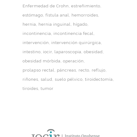
Enfermedad de Crohn
estreñimiento
estómago
fístula anal
hemorroides
hernia
hernia inguinal
hígado
incontinencia
incontinencia fecal
intervención
intervención quirúrgica
intestino
iocir
laparoscopia
obesidad
obesidad mórbida
operación
prolapso rectal
páncreas
recto
reflujo
riñones
salud
suelo pélvico
tiroidectomía
tiroides
tumor