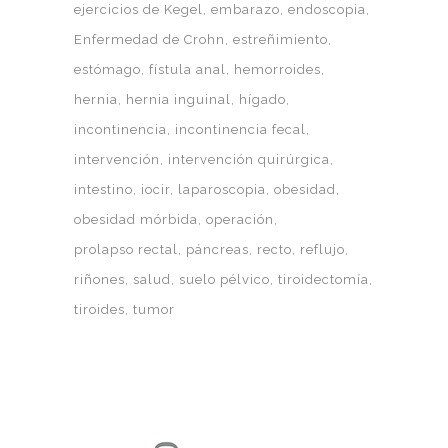
ejercicios de Kegel
embarazo
endoscopia
Enfermedad de Crohn
estreñimiento
estómago
fístula anal
hemorroides
hernia
hernia inguinal
hígado
incontinencia
incontinencia fecal
intervención
intervención quirúrgica
intestino
iocir
laparoscopia
obesidad
obesidad mórbida
operación
prolapso rectal
páncreas
recto
reflujo
riñones
salud
suelo pélvico
tiroidectomía
tiroides
tumor