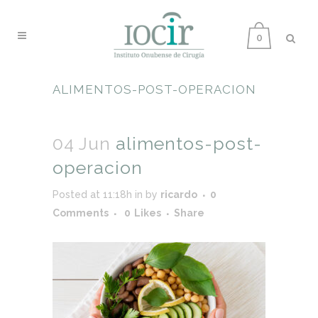
0
ALIMENTOS-POST-OPERACION
04 Jun
alimentos-post-
operacion
Posted at 11:18h
in
by
ricardo
0
Comments
0
Likes
Share