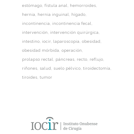
estómago
fístula anal
hemorroides
hernia
hernia inguinal
hígado
incontinencia
incontinencia fecal
intervención
intervención quirúrgica
intestino
iocir
laparoscopia
obesidad
obesidad mórbida
operación
prolapso rectal
páncreas
recto
reflujo
riñones
salud
suelo pélvico
tiroidectomía
tiroides
tumor