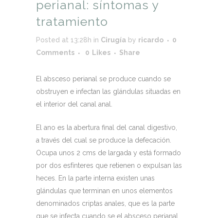
perianal: síntomas y
tratamiento
Posted at 13:28h
in
Cirugía
by
ricardo
0
Comments
0
Likes
Share
El absceso perianal se produce cuando se
obstruyen e infectan las glándulas situadas en
el interior del canal anal.
El ano es la abertura final del canal digestivo,
a través del cual se produce la defecación.
Ocupa unos 2 cms de largada y está formado
por dos esfínteres que retienen o expulsan las
heces. En la parte interna existen unas
glándulas que terminan en unos elementos
denominados criptas anales, que es la parte
que se infecta cuando se el absceso perianal.