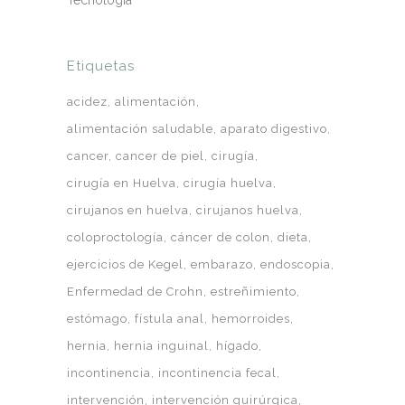
Tecnología
Etiquetas
acidez
alimentación
alimentación saludable
aparato digestivo
cancer
cancer de piel
cirugía
cirugía en Huelva
cirugía huelva
cirujanos en huelva
cirujanos huelva
coloproctología
cáncer de colon
dieta
ejercicios de Kegel
embarazo
endoscopia
Enfermedad de Crohn
estreñimiento
estómago
fístula anal
hemorroides
hernia
hernia inguinal
hígado
incontinencia
incontinencia fecal
intervención
intervención quirúrgica