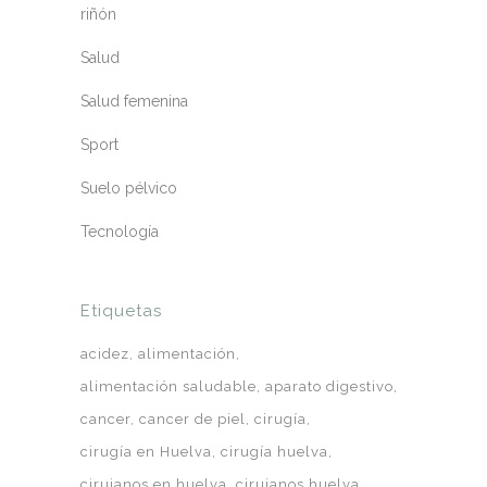
riñón
Salud
Salud femenina
Sport
Suelo pélvico
Tecnología
Etiquetas
acidez
alimentación
alimentación saludable
aparato digestivo
cancer
cancer de piel
cirugía
cirugía en Huelva
cirugía huelva
cirujanos en huelva
cirujanos huelva