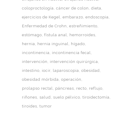
coloproctología
cáncer de colon
dieta
ejercicios de Kegel
embarazo
endoscopia
Enfermedad de Crohn
estreñimiento
estómago
fístula anal
hemorroides
hernia
hernia inguinal
hígado
incontinencia
incontinencia fecal
intervención
intervención quirúrgica
intestino
iocir
laparoscopia
obesidad
obesidad mórbida
operación
prolapso rectal
páncreas
recto
reflujo
riñones
salud
suelo pélvico
tiroidectomía
tiroides
tumor