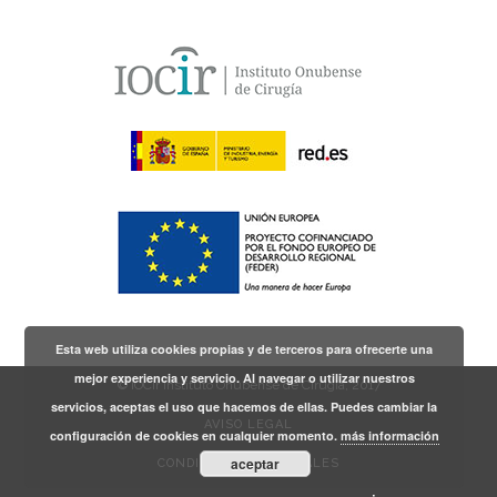
Esta web utiliza cookies propias y de terceros para ofrecerte una
mejor experiencia y servicio. Al navegar o utilizar nuestros
© IOCir Instituto Onubense de Cirugía, 2017
servicios, aceptas el uso que hacemos de ellas. Puedes cambiar la
AVISO LEGAL
configuración de cookies en cualquier momento.
más información
aceptar
CONDICIONES GENERALES