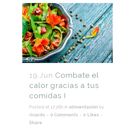
19 Jun
Combate el
calor gracias a tus
comidas I
Posted at 17:26h
in
alimentación
by
ricardo
0 Comments
0
Likes
Share