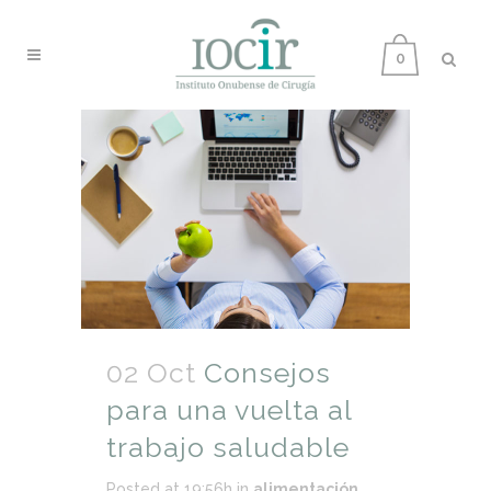
0
02 Oct
Consejos
para una vuelta al
trabajo saludable
Posted at 19:56h
in
alimentación
,