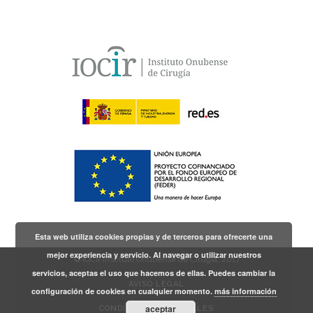
Esta web utiliza cookies propias y de terceros para ofrecerte una
mejor experiencia y servicio. Al navegar o utilizar nuestros
© IOCir Instituto Onubense de Cirugía, 2017
servicios, aceptas el uso que hacemos de ellas. Puedes cambiar la
AVISO LEGAL
configuración de cookies en cualquier momento.
más información
aceptar
CONDICIONES GENERALES