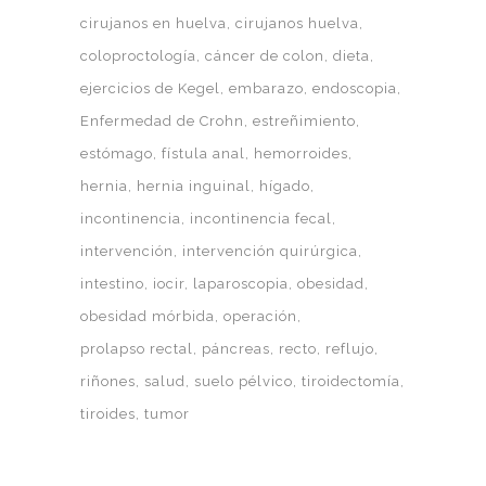
cirujanos en huelva
cirujanos huelva
coloproctología
cáncer de colon
dieta
ejercicios de Kegel
embarazo
endoscopia
Enfermedad de Crohn
estreñimiento
estómago
fístula anal
hemorroides
hernia
hernia inguinal
hígado
incontinencia
incontinencia fecal
intervención
intervención quirúrgica
intestino
iocir
laparoscopia
obesidad
obesidad mórbida
operación
prolapso rectal
páncreas
recto
reflujo
riñones
salud
suelo pélvico
tiroidectomía
tiroides
tumor