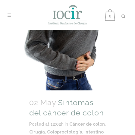
0
02 May
Síntomas
del cáncer de colon
Posted at 12:02h
in
Cáncer de colon
,
Cirugía
,
Coloproctología
,
Intestino
,