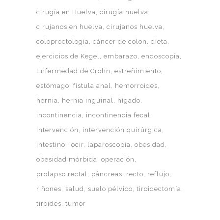
cirugía en Huelva
cirugía huelva
cirujanos en huelva
cirujanos huelva
coloproctología
cáncer de colon
dieta
ejercicios de Kegel
embarazo
endoscopia
Enfermedad de Crohn
estreñimiento
estómago
fístula anal
hemorroides
hernia
hernia inguinal
hígado
incontinencia
incontinencia fecal
intervención
intervención quirúrgica
intestino
iocir
laparoscopia
obesidad
obesidad mórbida
operación
prolapso rectal
páncreas
recto
reflujo
riñones
salud
suelo pélvico
tiroidectomía
tiroides
tumor