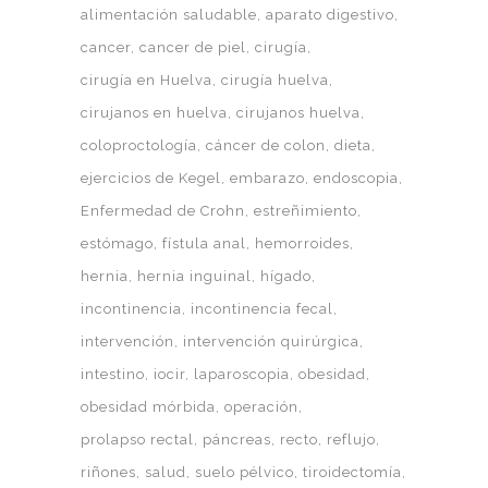
alimentación saludable
aparato digestivo
cancer
cancer de piel
cirugía
cirugía en Huelva
cirugía huelva
cirujanos en huelva
cirujanos huelva
coloproctología
cáncer de colon
dieta
ejercicios de Kegel
embarazo
endoscopia
Enfermedad de Crohn
estreñimiento
estómago
fístula anal
hemorroides
hernia
hernia inguinal
hígado
incontinencia
incontinencia fecal
intervención
intervención quirúrgica
intestino
iocir
laparoscopia
obesidad
obesidad mórbida
operación
prolapso rectal
páncreas
recto
reflujo
riñones
salud
suelo pélvico
tiroidectomía