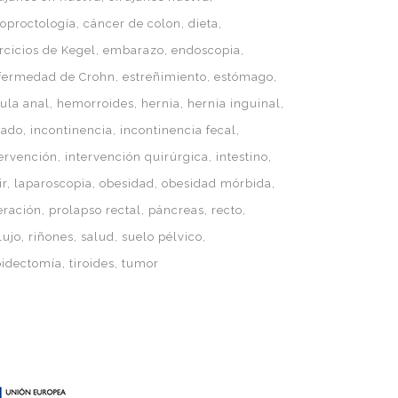
loproctología
cáncer de colon
dieta
rcicios de Kegel
embarazo
endoscopia
fermedad de Crohn
estreñimiento
estómago
tula anal
hemorroides
hernia
hernia inguinal
gado
incontinencia
incontinencia fecal
tervención
intervención quirúrgica
intestino
ir
laparoscopia
obesidad
obesidad mórbida
eración
prolapso rectal
páncreas
recto
lujo
riñones
salud
suelo pélvico
roidectomía
tiroides
tumor