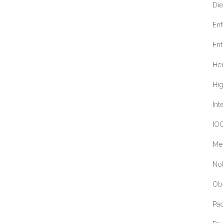
Die
En
Ent
Her
Hí
Int
IOC
Me
Not
Ob
Pa