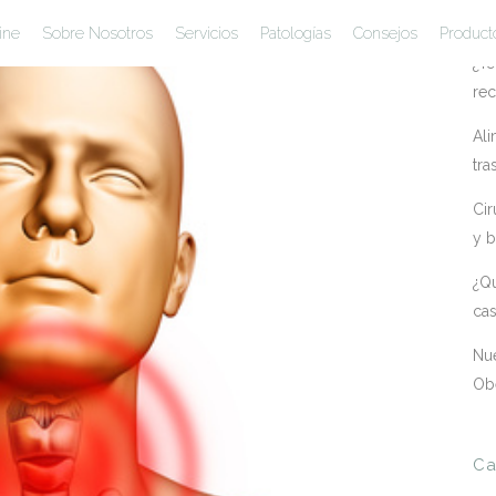
En
ine
Sobre Nosotros
Servicios
Patologías
Consejos
Product
¿Te
rec
Ali
tra
Cir
y b
¿Qu
ca
Nue
Ob
Ca