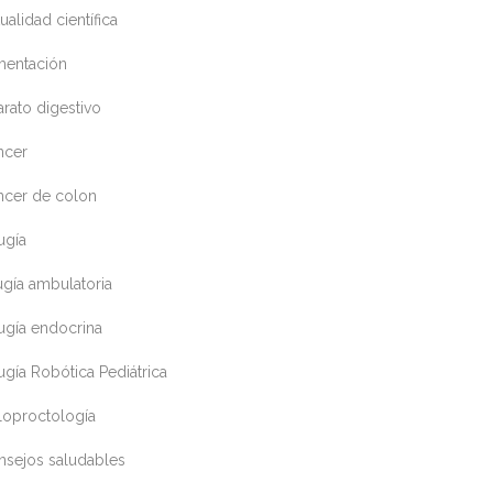
ualidad científica
mentación
rato digestivo
ncer
ncer de colon
ugía
ugía ambulatoria
ugía endocrina
ugía Robótica Pediátrica
loproctología
nsejos saludables