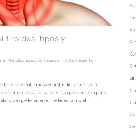
Act
ali
Apa
tiroides, tipos y
Cá
Cá
ina
,
Metabolismo
by
ricardo
0 Comments
Cir
cir
de las que os hablamos en profundidad en nuestro
Cir
as enfermedades tiroidales en las que Iocir es experto.
ratar y de qué tratan enfermedades como el...
Cir
Co
Co