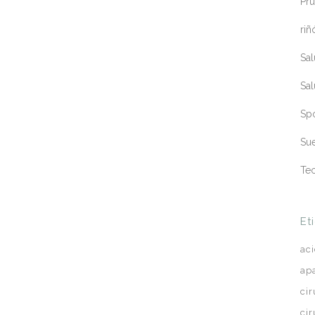
Pru
riñ
Sa
Sa
Sp
Sue
Te
Et
ac
ap
ci
ci