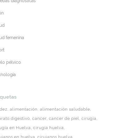
ebas diagnósticas
ón
lud
lud femenina
ort
lo pélvico
cnología
iquetas
idez
alimentación
alimentación saludable
arato digestivo
cancer
cancer de piel
cirugía
rugía en Huelva
cirugía huelva
rujanos en huelva
cirujanos huelva