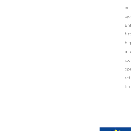
co
eje
En
fís
hí
in
ioc
op
ref
ti