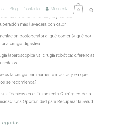
tradas Recientes
os
Blog
Contacto
Mi cuenta
0
 operas en verano? Consejos para una
uperación más llevadera con calor
mentación postoperatoria: qué comer (y qué no)
s una cirugía digestiva
ugía laparoscópica vs. cirugía robótica: diferencias
eneficios
é es la cirugía mínimamente invasiva y en qué
sos se recomienda?
vas Técnicas en el Tratamiento Quirúrgico de la
esidad: Una Oportunidad para Recuperar la Salud
tegorías