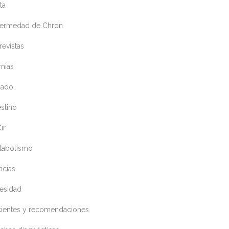
ta
fermedad de Chron
revistas
nias
gado
estino
ir
tabolismo
icias
esidad
cientes y recomendaciones