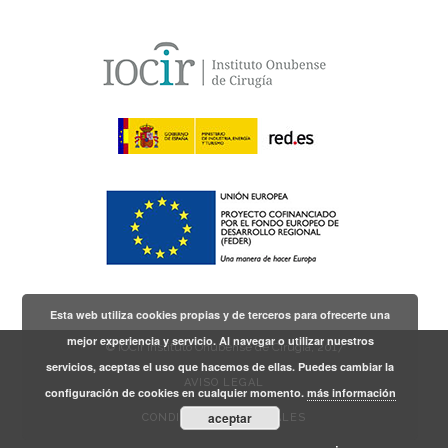
Esta web utiliza cookies propias y de terceros para ofrecerte una
mejor experiencia y servicio. Al navegar o utilizar nuestros
© IOCir Instituto Onubense de Cirugía, 2017
servicios, aceptas el uso que hacemos de ellas. Puedes cambiar la
AVISO LEGAL
configuración de cookies en cualquier momento.
más información
aceptar
CONDICIONES GENERALES