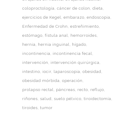
coloproctología
cáncer de colon
dieta
ejercicios de Kegel
embarazo
endoscopia
Enfermedad de Crohn
estreñimiento
estómago
fístula anal
hemorroides
hernia
hernia inguinal
hígado
incontinencia
incontinencia fecal
intervención
intervención quirúrgica
intestino
iocir
laparoscopia
obesidad
obesidad mórbida
operación
prolapso rectal
páncreas
recto
reflujo
riñones
salud
suelo pélvico
tiroidectomía
tiroides
tumor