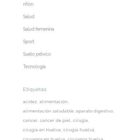
riñón
Salud
Salud femenina
Sport
Suelo pélvico
Tecnología
Etiquetas
acidez
alimentación
alimentación saludable
aparato digestivo
cancer
cancer de piel
cirugía
cirugía en Huelva
cirugía huelva
cirujanos en huelva
cirujanos huelva