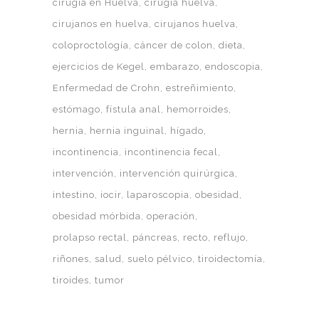
cirugía en Huelva
cirugía huelva
cirujanos en huelva
cirujanos huelva
coloproctología
cáncer de colon
dieta
ejercicios de Kegel
embarazo
endoscopia
Enfermedad de Crohn
estreñimiento
estómago
fístula anal
hemorroides
hernia
hernia inguinal
hígado
incontinencia
incontinencia fecal
intervención
intervención quirúrgica
intestino
iocir
laparoscopia
obesidad
obesidad mórbida
operación
prolapso rectal
páncreas
recto
reflujo
riñones
salud
suelo pélvico
tiroidectomía
tiroides
tumor