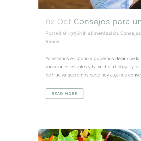
02 Oct
Consejos para un
Posted at 19:56h
in
alimentación
,
Consejos
Share
Ya estamos en otoño y podemos decir que la 
vacaciones estivales y ha vuelto a trabajar y as 
de Huelva queremos darte hoy algunos consej
READ MORE