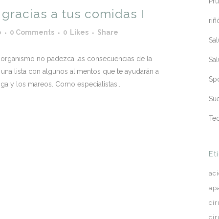
Pru
 gracias a tus comidas I
riñ
o
0 Comments
0
Likes
Share
Sa
u organismo no padezca las consecuencias de la
Sa
 una lista con algunos alimentos que te ayudarán a
Sp
iga y los mareos. Como especialistas...
Sue
Te
Et
ac
ap
ci
ci