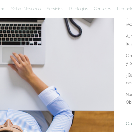
En
ine
Sobre Nosotros
Servicios
Patologías
Consejos
Product
¿Te
rec
Ali
tra
Cir
y b
¿Qu
ca
Nue
Ob
Ca