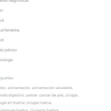
ebas diagnósticas
ón
lud
lud femenina
ort
lo pélvico
cnología
iquetas
idez
alimentación
alimentación saludable
arato digestivo
cancer
cancer de piel
cirugía
rugía en Huelva
cirugía huelva
rujanos en huelva
cirujanos huelva