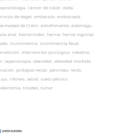
loproctología
cáncer de colon
dieta
rcicios de Kegel
embarazo
endoscopia
fermedad de Crohn
estreñimiento
estómago
tula anal
hemorroides
hernia
hernia inguinal
gado
incontinencia
incontinencia fecal
tervención
intervención quirúrgica
intestino
ir
laparoscopia
obesidad
obesidad mórbida
eración
prolapso rectal
páncreas
recto
lujo
riñones
salud
suelo pélvico
roidectomía
tiroides
tumor