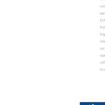
co
eje
En
fís
hí
in
ioc
op
ref
ti