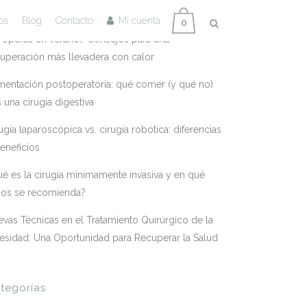
tradas Recientes
os
Blog
Contacto
Mi cuenta
0
 operas en verano? Consejos para una
uperación más llevadera con calor
mentación postoperatoria: qué comer (y qué no)
s una cirugía digestiva
ugía laparoscópica vs. cirugía robótica: diferencias
eneficios
é es la cirugía mínimamente invasiva y en qué
sos se recomienda?
vas Técnicas en el Tratamiento Quirúrgico de la
esidad: Una Oportunidad para Recuperar la Salud
tegorías