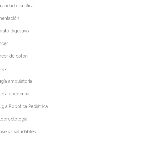
ualidad científica
mentación
rato digestivo
ncer
ncer de colon
ugía
ugía ambulatoria
ugía endocrina
ugía Robótica Pediátrica
loproctología
nsejos saludables