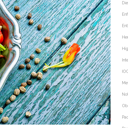
Die
En
Ent
Her
Hí
Int
IOC
Me
Not
Ob
Pa