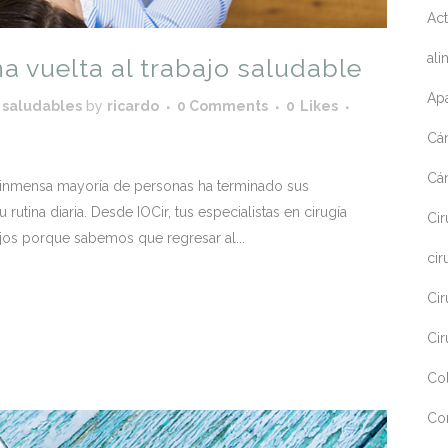
Act
ali
a vuelta al trabajo saludable
Apa
 saludables
by
ricardo
0 Comments
0
Likes
Cá
Cá
inmensa mayoría de personas ha terminado sus
u rutina diaria. Desde IOCir, tus especialistas en cirugía
Cir
os porque sabemos que regresar al...
cir
Cir
Cir
Co
Co