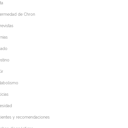
ta
fermedad de Chron
revistas
nias
gado
estino
ir
tabolismo
icias
esidad
cientes y recomendaciones