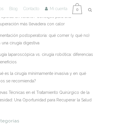
tradas Recientes
os
Blog
Contacto
Mi cuenta
0
 operas en verano? Consejos para una
uperación más llevadera con calor
mentación postoperatoria: qué comer (y qué no)
s una cirugía digestiva
ugía laparoscópica vs. cirugía robótica: diferencias
eneficios
é es la cirugía mínimamente invasiva y en qué
sos se recomienda?
vas Técnicas en el Tratamiento Quirúrgico de la
esidad: Una Oportunidad para Recuperar la Salud
tegorías