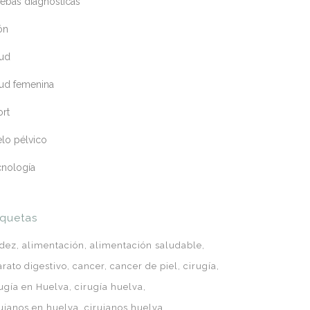
ebas diagnósticas
ón
lud
lud femenina
ort
lo pélvico
cnología
iquetas
idez
alimentación
alimentación saludable
arato digestivo
cancer
cancer de piel
cirugía
rugía en Huelva
cirugía huelva
rujanos en huelva
cirujanos huelva