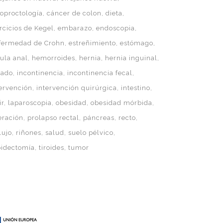
loproctología
cáncer de colon
dieta
rcicios de Kegel
embarazo
endoscopia
fermedad de Crohn
estreñimiento
estómago
tula anal
hemorroides
hernia
hernia inguinal
gado
incontinencia
incontinencia fecal
tervención
intervención quirúrgica
intestino
ir
laparoscopia
obesidad
obesidad mórbida
eración
prolapso rectal
páncreas
recto
lujo
riñones
salud
suelo pélvico
roidectomía
tiroides
tumor