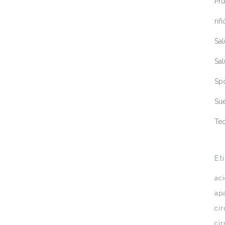
Pru
riñ
Sa
Sa
Sp
Sue
Te
Et
ac
ap
ci
ci