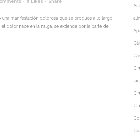
Comments
0
Likes
Share
Act
ali
no una manifestación dolorosa que se produce a lo largo
 el dolor nace en la nalga, se extiende por la parte de
Apa
Cá
Cá
Cir
cir
Cir
Cir
Co
Co