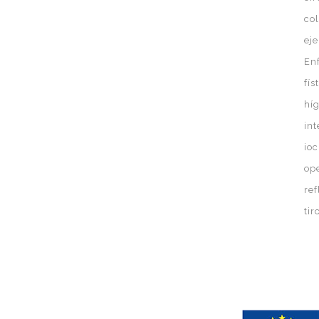
co
eje
En
fís
hí
in
ioc
op
ref
ti