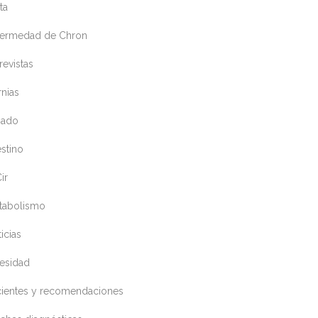
ta
fermedad de Chron
revistas
nias
gado
estino
ir
tabolismo
icias
esidad
cientes y recomendaciones