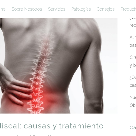
En
ine
Sobre Nosotros
Servicios
Patologías
Consejos
Product
¿Te
rec
Ali
tra
Cir
y b
¿Qu
ca
Nue
Ob
discal: causas y tratamiento
Ca