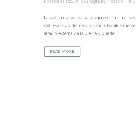
Posted at 12:14h
in
Cirugía
by
ricardo
0 
La ciática no es una patología en sí misma, si
del recorrido del nervio ciático. Habitualmente,
atrás o externa de la pierna y puede,...
READ MORE