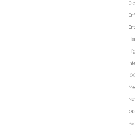
Die
En
Ent
Her
Hí
Int
IOC
Me
Not
Ob
Pa