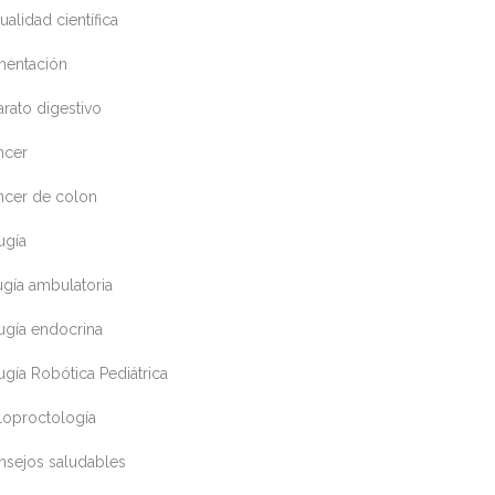
ualidad científica
mentación
rato digestivo
ncer
ncer de colon
ugía
ugía ambulatoria
ugía endocrina
ugía Robótica Pediátrica
loproctología
nsejos saludables