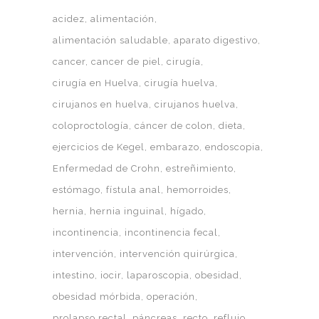
acidez
alimentación
alimentación saludable
aparato digestivo
cancer
cancer de piel
cirugía
cirugía en Huelva
cirugía huelva
cirujanos en huelva
cirujanos huelva
coloproctología
cáncer de colon
dieta
ejercicios de Kegel
embarazo
endoscopia
Enfermedad de Crohn
estreñimiento
estómago
fístula anal
hemorroides
hernia
hernia inguinal
hígado
incontinencia
incontinencia fecal
intervención
intervención quirúrgica
intestino
iocir
laparoscopia
obesidad
obesidad mórbida
operación
prolapso rectal
páncreas
recto
reflujo