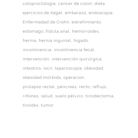
coloproctología
cáncer de colon
dieta
ejercicios de Kegel
embarazo
endoscopia
Enfermedad de Crohn
estreñimiento
estómago
fístula anal
hemorroides
hernia
hernia inguinal
hígado
incontinencia
incontinencia fecal
intervención
intervención quirúrgica
intestino
iocir
laparoscopia
obesidad
obesidad mórbida
operación
prolapso rectal
páncreas
recto
reflujo
riñones
salud
suelo pélvico
tiroidectomía
tiroides
tumor