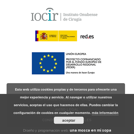
Esta web utiliza cookies propias y de terceros para ofrecerte una
mejor experiencia y servicio. Al navegar o utilizar nuestros
© IOCir Instituto Onubense de Cirugía, 2017
servicios, aceptas el uso que hacemos de ellas. Puedes cambiar la
AVISO LEGAL
configuración de cookies en cualquier momento.
más información
aceptar
CONDICIONES GENERALES
Diseño y programación web:
una mosca en mi sopa