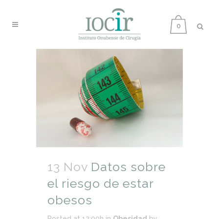
0
13 Nov
Datos sobre
el riesgo de estar
obesos
Posted at 12:00h
in
Obesidad
by