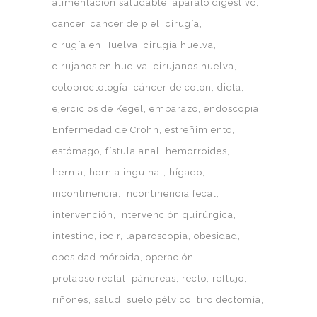
alimentación saludable
aparato digestivo
cancer
cancer de piel
cirugía
cirugía en Huelva
cirugía huelva
cirujanos en huelva
cirujanos huelva
coloproctología
cáncer de colon
dieta
ejercicios de Kegel
embarazo
endoscopia
Enfermedad de Crohn
estreñimiento
estómago
fístula anal
hemorroides
hernia
hernia inguinal
hígado
incontinencia
incontinencia fecal
intervención
intervención quirúrgica
intestino
iocir
laparoscopia
obesidad
obesidad mórbida
operación
prolapso rectal
páncreas
recto
reflujo
riñones
salud
suelo pélvico
tiroidectomía