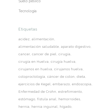
Suelo pélvico
Tecnología
Etiquetas
acidez
alimentación
alimentación saludable
aparato digestivo
cancer
cancer de piel
cirugía
cirugía en Huelva
cirugía huelva
cirujanos en huelva
cirujanos huelva
coloproctología
cáncer de colon
dieta
ejercicios de Kegel
embarazo
endoscopia
Enfermedad de Crohn
estreñimiento
estómago
fístula anal
hemorroides
hernia
hernia inguinal
hígado